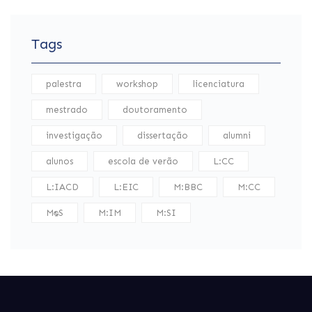
Tags
palestra
workshop
licenciatura
mestrado
doutoramento
investigação
dissertação
alumni
alunos
escola de verão
L:CC
L:IACD
L:EIC
M:BBC
M:CC
M:DS
M:IM
M:SI