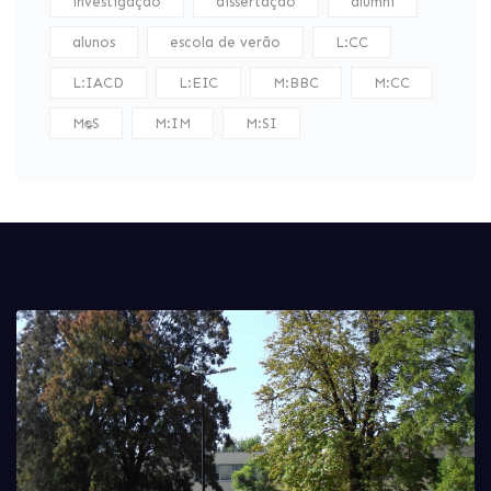
investigação
dissertação
alumni
alunos
escola de verão
L:CC
L:IACD
L:EIC
M:BBC
M:CC
M:DS
M:IM
M:SI