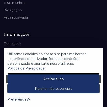
Testemunhos
Divulgação
Área reservada
Informações
Contactos
Política de Privacidade
Utilizamos cookies no nosso site para melhorar a
Ficha Técnica
experiência do utilizador, fornecer conteúdo
personalizado e analisar o nosso tráfego.
Política de Privacidade.
Aceitar tudo
© 2026 Todos os direitos reservados.
Rejeitar não essenciais
Departamento de Ciência de Computadores - Faculdade de
Preferências
Ciências da Universidade do Porto.