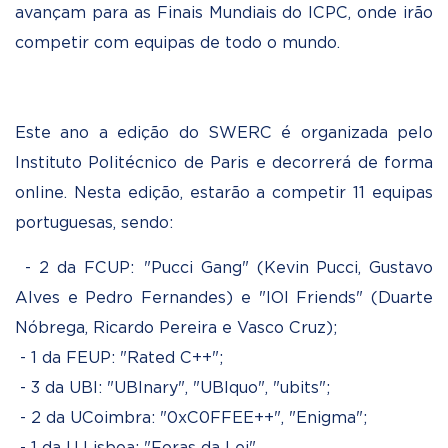
avançam para as Finais Mundiais do ICPC, onde irão
competir com equipas de todo o mundo.
Este ano a edição do SWERC é organizada pelo
Instituto Politécnico de Paris e decorrerá de forma
online. Nesta edição, estarão a competir 11 equipas
portuguesas, sendo:
- 2 da FCUP: "Pucci Gang" (Kevin Pucci, Gustavo
Alves e Pedro Fernandes) e "IOI Friends" (Duarte
Nóbrega, Ricardo Pereira e Vasco Cruz);
- 1 da FEUP: "Rated C++";
- 3 da UBI: "UBInary", "UBIquo", "ubits";
- 2 da UCoimbra: "0xC0FFEE++", "Enigma";
- 1 da U Lisboa: "Foras da Lei"