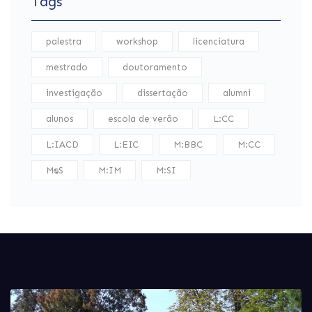
Tags
palestra
workshop
licenciatura
mestrado
doutoramento
investigação
dissertação
alumni
alunos
escola de verão
L:CC
L:IACD
L:EIC
M:BBC
M:CC
M:DS
M:IM
M:SI