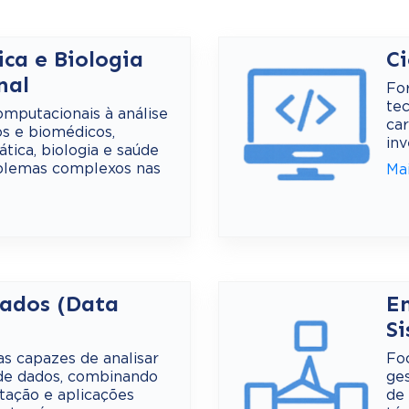
ca e Biologia
C
nal
Fo
te
mputacionais à análise
car
os e biomédicos,
inv
tica, biologia e saúde
oblemas complexos nas
Ma
Dados (Data
E
S
as capazes de analisar
Fo
de dados, combinando
ges
tação e aplicações
de