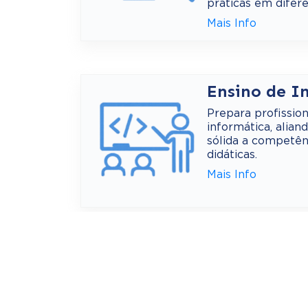
práticas em difere
Mais Info
Ensino de I
Prepara profissio
informática, alian
sólida a competên
didáticas.
Mais Info
Inteligência 
Forma especialist
aplicação de siste
impacto em áreas 