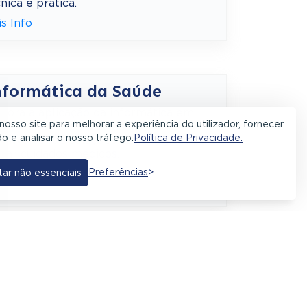
nica e prática.
is Info
nformática da Saúde
lora a aplicação da informática em
nosso site para melhorar a experiência do utilizador, fornecer
textos clínicos e de saúde,
o e analisar o nosso tráfego.
Política de Privacidade.
senvolvendo soluções tecnológicas para
iar cuidados médicos.
Preferências
tar não essenciais
is Info
egurança Informática
ma profissionais em cibersegurança,
ados na proteção de sistemas, redes e
ormação face a ameaças digitais.