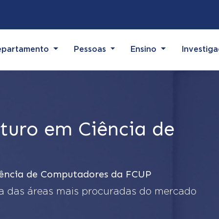
(current)
(current)
(current)
(current)
epartamento
Pessoas
Ensino
Investig
uturo em Ciência de
iência de Computadores da FCUP
ma das áreas mais procuradas do mercado