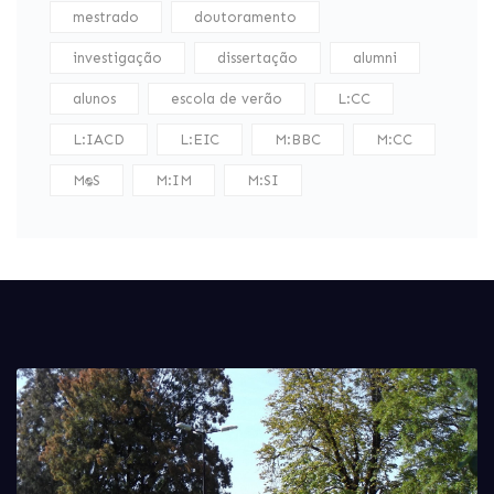
mestrado
doutoramento
investigação
dissertação
alumni
alunos
escola de verão
L:CC
L:IACD
L:EIC
M:BBC
M:CC
M:DS
M:IM
M:SI