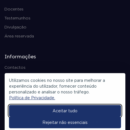
Docentes
Testemunhos
Divulgação
Área reservada
Informações
Contactos
Política de Privacidade
Utilizamos cookies no nosso site para melhorar a
Ficha Técnica
experiência do utilizador, fornecer conteúdo
personalizado e analisar o nosso tráfego.
Política de Privacidade.
Aceitar tudo
© 2026 Todos os direitos reservados.
Rejeitar não essenciais