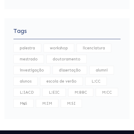
Tags
palestra
workshop
licenciatura
mestrado
doutoramento
investigação
dissertação
alumni
alunos
escola de verão
L:CC
L:IACD
L:EIC
M:BBC
M:CC
M:DS
M:IM
M:SI