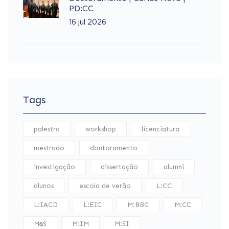
PD:CC
16 jul 2026
Tags
palestra
workshop
licenciatura
mestrado
doutoramento
investigação
dissertação
alumni
alunos
escola de verão
L:CC
L:IACD
L:EIC
M:BBC
M:CC
M:DS
M:IM
M:SI