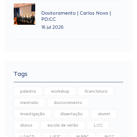
Doutoramento | Carlos Novo |
PD:CC
16 jul 2026
Tags
palestra
workshop
licenciatura
mestrado
doutoramento
investigação
dissertação
alumni
alunos
escola de verão
L:CC
L:IACD
L:EIC
M:BBC
M:CC