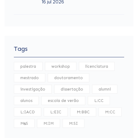
16 jul 2026
Tags
palestra
workshop
licenciatura
mestrado
doutoramento
investigação
dissertação
alumni
alunos
escola de verão
L:CC
L:IACD
L:EIC
M:BBC
M:CC
M:DS
M:IM
M:SI