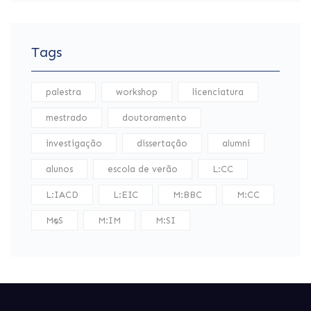
Tags
palestra
workshop
licenciatura
mestrado
doutoramento
investigação
dissertação
alumni
alunos
escola de verão
L:CC
L:IACD
L:EIC
M:BBC
M:CC
M:DS
M:IM
M:SI