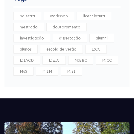
palestra
workshop
licenciatura
mestrado
doutoramento
investigação
dissertação
alumni
alunos
escola de verão
L:CC
L:IACD
L:EIC
M:BBC
M:CC
M:DS
M:IM
M:SI