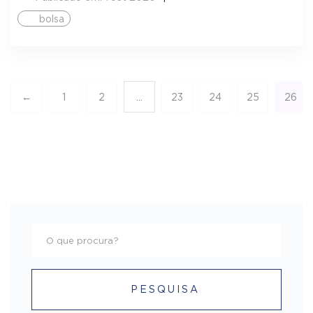
bolsa
←
1
2
...
23
24
25
26
PESQUISA